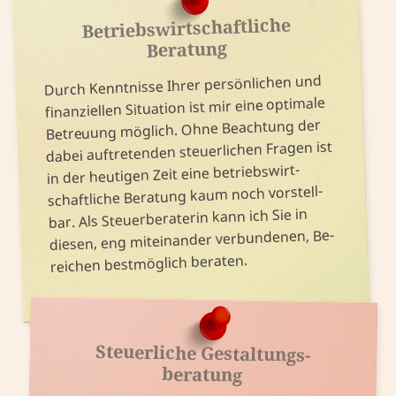
Betriebs­wirtschaft­liche
Beratung
Durch Kennt­nisse Ihrer per­sönlichen und
finan­ziellen Situation ist mir eine optimale
Be­treuung möglich. Ohne Be­achtung der
dabei auf­treten­den steuer­lichen Fragen ist
in der heutigen Zeit eine betriebs­wirt­
schaft­liche Be­ratung kaum noch vor­stell­
bar. Als Steuer­beraterin kann ich Sie in
diesen, eng mit­einander ver­bundenen, Be­
reichen best­möglich beraten.
Steuerliche Gestaltungs­
beratung