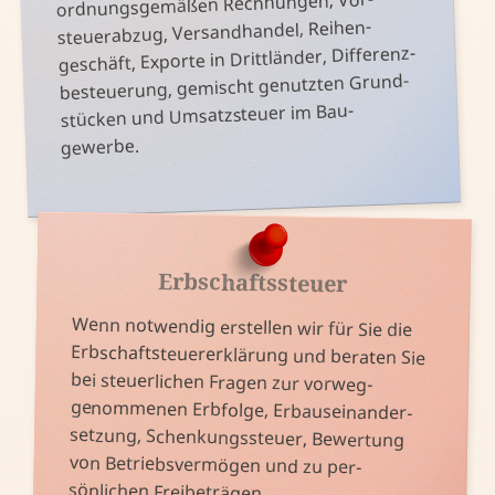
ordnungs­gemäßen Rech­nungen, Vor­
steuer­abzug, Versand­handel, Reihen­
geschäft, Exporte in Dritt­länder, Differenz­
besteuerung, ge­mischt ge­nutzten Grund­
stücken und Umsatz­steuer im Bau­
gewerbe.
Erbschaftssteuer
Wenn not­wendig er­stellen wir für Sie die
Erb­schaft­steuer­erklärung und be­raten Sie
setzung, Schenkungs­steuer, Be­wertung
bei steuer­lichen Fragen zur vor­weg­
genommenen Erb­folge, Erb­aus­ein­ander­
von Betriebs­ver­mögen und zu per­
sönlichen Frei­beträgen.