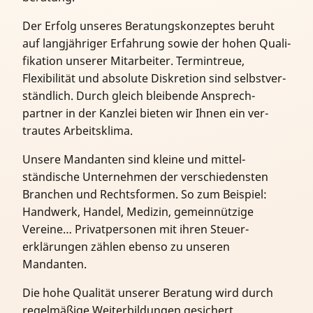
Der Erfolg unseres Beratungs­konzeptes beruht
auf lang­jähriger Er­fahr­ung sowie der hohen Quali­
fi­ka­tion unserer Mit­arbeiter. Termin­treue,
Flexibilität und absolute Diskretion sind selbst­ver­
ständlich. Durch gleich bleibende Ansprech­
partner in der Kanzlei bieten wir Ihnen ein ver­
trautes Arbeits­klima.
Unsere Mandanten sind kleine und mittel­
ständische Unter­nehmen der ver­schiedensten
Branchen und Rechts­formen. So zum Beispiel:
Hand­werk, Handel, Medizin, gemein­nützige
Vereine… Privat­personen mit ihren Steuer­
erklärungen zählen ebenso zu unseren
Mandanten.
Die hohe Qualität unserer Beratung wird durch
regel­mäßige Weiter­bildungen gesichert.