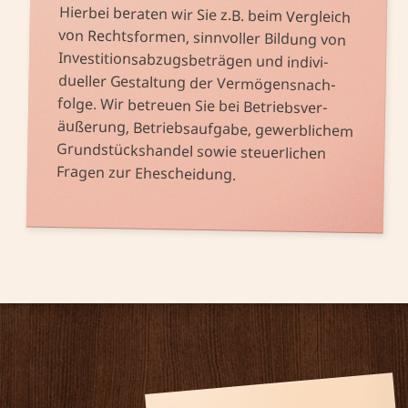
Hierbei beraten wir Sie z.B. beim Ver­gleich
von Rechts­formen, sinn­voller Bildung von
äußerung, Betriebs­auf­gabe, gewerb­lichem
Grund­stücks­handel sowie steuer­lichen
Investitions­abzugs­beträgen und indivi­
dueller Ge­staltung der Ver­mögens­nach­
folge. Wir be­treuen Sie bei Betriebs­ver­
Fragen zur Ehe­scheidung.