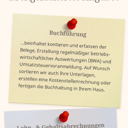
Buchführung
…beinhaltet kontieren und er­fassen der
wirtschaft­licher Aus­wertungen (BWA) und
Umsatz­steuer­vor­an­meldung. Auf Wunsch
sortieren wir auch Ihre Unter­lagen,
erstellen eine Kosten­stellen­rechnung oder
Belege, Er­stellung regel­mäßiger betriebs­
fertigen die Buch­haltung in Ihrem Haus.
Lohn– & Gehalts­abrechnungen