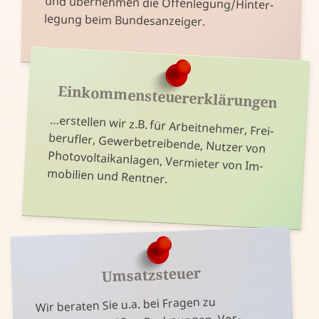
und über­nehmen die Offen­legung/Hinter­
legung beim Bundes­anzeiger.
Einkommen­steuer­erklärungen
berufler, Gewerbe­treibende, Nutzer von
…erstellen wir z.B. für Arbeit­nehmer, Frei­
Photo­voltaik­anlagen, Ver­mieter von Im­
mobilien und Rentner.
Umsatzsteuer
Wir beraten Sie u.a. bei Fragen zu