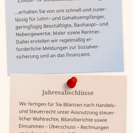
…
erhalten Sie von uns schnell und zu­ver­
lässig für Lohn– und Gehalts­empfänger,
gering­fügig Be­schäftigte, Bau­haupt– und
Ne­ben­ge­werbe, Maler sowie Rentner.
Dabei er­stellen wir regel­mäßig er­
forderliche Mel­dungen zur Sozial­ver­
sicherung und an das Finanz­amt.
Jahres­abschlüsse
Wir fertigen für Sie Bilanzen nach Handels–
licher Wahl­rechte, Bilanz­berichte sowie
Ein­nahmen – Über­schuss – Rech­nungen
und Steuer­recht unter Aus­nutzung steuer­